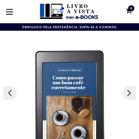
Pular
0
para
CA
CA
o
expandir/colapsar
conteúdo
OBRIGADO PELA PREFERÊNCIA. SINTA-SE A VONTADE.
SLIDE
PRÓX
ANTERIOR
SLIDE