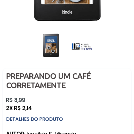
PREPARANDO UM CAFÉ
CORRETAMENTE
Preço
R$ 3,99
normal
2X R$ 2,14
DETALHES DO PRODUTO
AUTOR
: Ivanildo S. Miranda