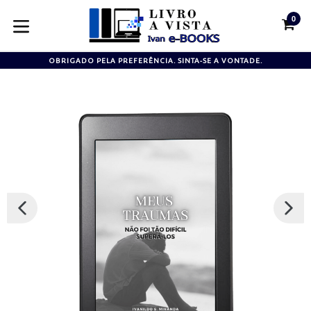
Pular
0
para
CA
CA
o
expandir/colapsar
conteúdo
OBRIGADO PELA PREFERÊNCIA. SINTA-SE A VONTADE.
SLIDE
PRÓX
ANTERIOR
SLIDE