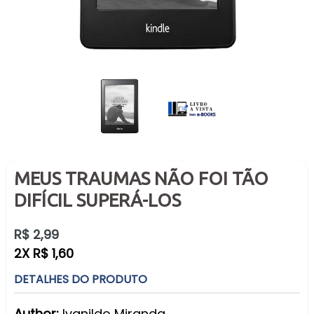
MEUS TRAUMAS NÃO FOI TÃO
DIFÍCIL SUPERÁ-LOS
Preço
R$ 2,99
normal
2X R$ 1,60
DETALHES DO PRODUTO
Author:
Ivanildo Miranda