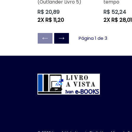
(Outlander Livro 5)
tempo
Preço
Preço
R$ 20,89
R$ 52,24
normal
normal
2X R$ 11,20
2X R$ 28,01
Página 1 de 3
ANTERIOR
SEGUINTE