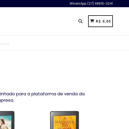
WhatsApp (27) 98815-3241
Pesquisar
CARRINHO
CARRINHO
R$ 0,00
. . .
minhado para a plataforma de venda da
mpresa.