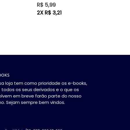
Preço
R$ 5,99
normal
2X R$ 3,21
OOKS
a loja tem como prioridade os e-books,
todos os seus derivados e o que os
olvem em breve farão parte do nosso
ho. Sejam sempre bem vindos.