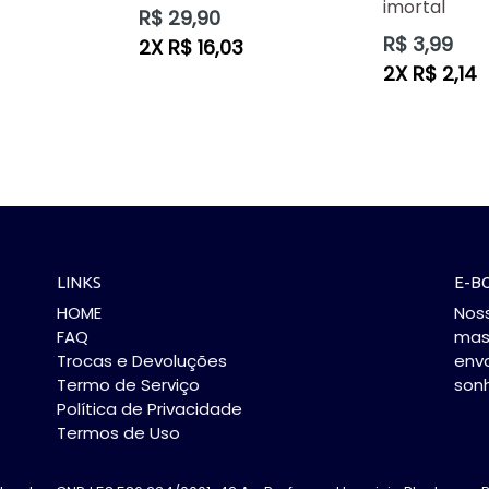
imortal
Preço
R$ 29,90
normal
Preço
R$ 3,99
2X R$ 16,03
normal
2X R$ 2,14
LINKS
E-B
HOME
Noss
FAQ
mas 
Trocas e Devoluções
env
Termo de Serviço
son
Política de Privacidade
Termos de Uso