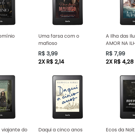
omínio
Uma farsa com o
A Ilha das Il
mafioso
AMOR NA ILHA
Preço
Preço
R$ 3,99
R$ 7,99
normal
normal
2X R$ 2,14
2X R$ 4,28
 viajante do
Daqui a cinco anos
Ecos da Noi