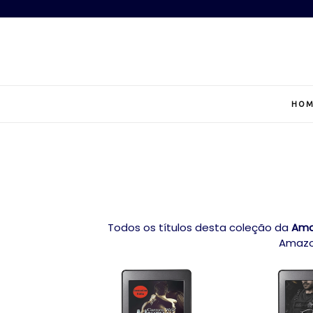
Pular
para
o
conteúdo
HOM
Todos os títulos desta coleção da
Am
Amazon