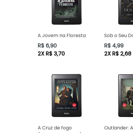
A Jovem na Floresta
Sob o Seu D
Preço
Preço
R$ 6,90
R$ 4,99
normal
normal
2X R$ 3,70
2X R$ 2,68
A Cruz de fogo
Outlander: A