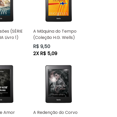
usões (SÉRIE
A Máquina do Tempo
 Livro 1)
(Coleção H.G. Wells)
Preço
R$ 9,50
normal
2X R$ 5,09
te Amor
A Redenção do Corvo