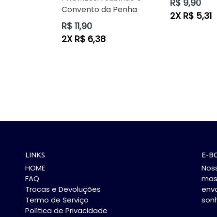
Preço
R$ 9,90
Convento da Penha
normal
2X R$ 5,31
Preço
R$ 11,90
normal
2X R$ 6,38
LINKS
E-B
HOME
Noss
FAQ
mas 
Trocas e Devoluções
env
Termo de Serviço
son
Política de Privacidade