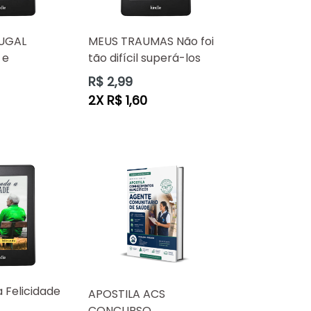
UGAL
MEUS TRAUMAS Não foi
 e
tão difícil superá-los
Preço
R$ 2,99
normal
2X R$ 1,60
 Felicidade
APOSTILA ACS
CONCURSO