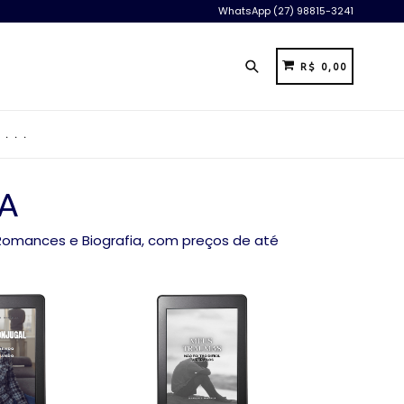
WhatsApp (27) 98815-3241
Pesquisar
CARRINHO
CARRINHO
R$ 0,00
. . .
A
 Romances e Biografia, com preços de até