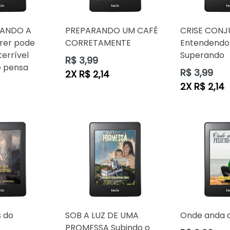
CANDO A
PREPARANDO UM CAFÉ
CRISE CONJ
rer pode
CORRETAMENTE
Entendendo
terrível
Superando
Preço
R$ 3,99
ê pensa
normal
Preço
R$ 3,99
2X R$ 2,14
normal
2X R$ 2,14
s do
SOB A LUZ DE UMA
Onde anda a
PROMESSA Subindo o