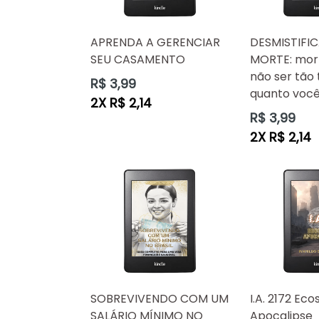
APRENDA A GERENCIAR
DESMISTIFI
SEU CASAMENTO
MORTE: mor
não ser tão 
Preço
R$ 3,99
quanto voc
normal
2X R$ 2,14
Preço
R$ 3,99
normal
2X R$ 2,14
SOBREVIVENDO COM UM
I.A. 2172 Eco
SALÁRIO MÍNIMO NO
Apocalipse