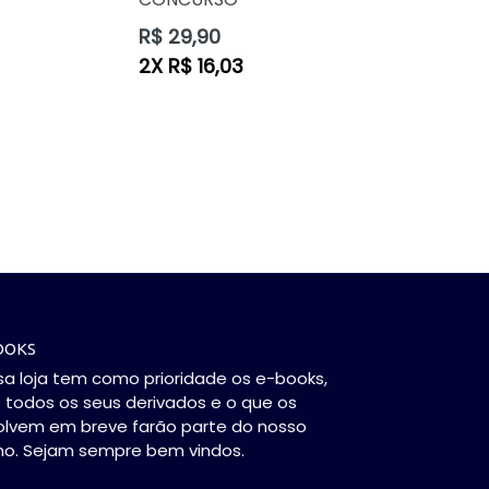
Preço
R$ 29,90
normal
2X R$ 16,03
OOKS
a loja tem como prioridade os e-books,
todos os seus derivados e o que os
olvem em breve farão parte do nosso
ho. Sejam sempre bem vindos.