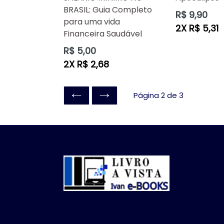
BRASIL: Guia Completo
Preço
R$ 9,90
para uma vida
normal
2X R$ 5,31
Financeira Saudável
Preço
R$ 5,00
normal
2X R$ 2,68
Página 2 de 3
ANTERIOR
SEGUINTE